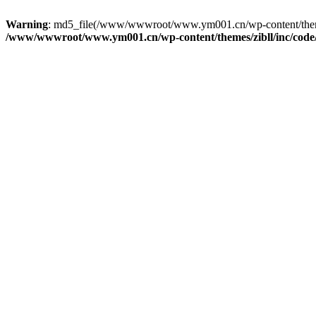
Warning
: md5_file(/www/wwwroot/www.ym001.cn/wp-content/themes/zi
/www/wwwroot/www.ym001.cn/wp-content/themes/zibll/inc/code/re