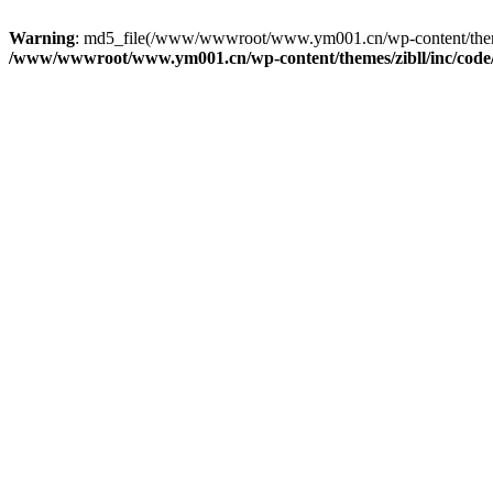
Warning
: md5_file(/www/wwwroot/www.ym001.cn/wp-content/themes/zi
/www/wwwroot/www.ym001.cn/wp-content/themes/zibll/inc/code/re