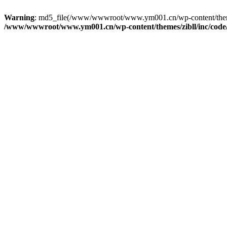
Warning
: md5_file(/www/wwwroot/www.ym001.cn/wp-content/themes/zi
/www/wwwroot/www.ym001.cn/wp-content/themes/zibll/inc/code/re