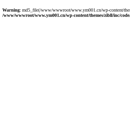
Warning
: md5_file(/www/wwwroot/www.ym001.cn/wp-content/themes/zi
/www/wwwroot/www.ym001.cn/wp-content/themes/zibll/inc/code/re