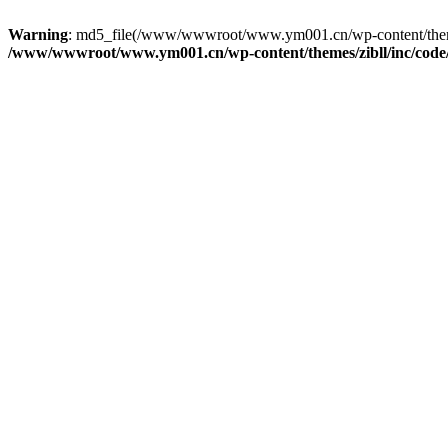
Warning
: md5_file(/www/wwwroot/www.ym001.cn/wp-content/themes/zi
/www/wwwroot/www.ym001.cn/wp-content/themes/zibll/inc/code/re