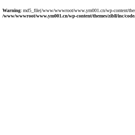
Warning
: md5_file(/www/wwwroot/www.ym001.cn/wp-content/themes/zi
/www/wwwroot/www.ym001.cn/wp-content/themes/zibll/inc/code/re