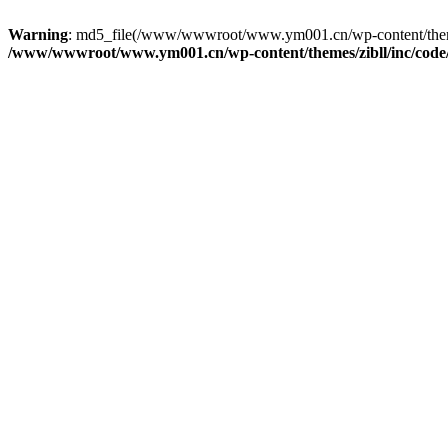
Warning
: md5_file(/www/wwwroot/www.ym001.cn/wp-content/themes/zi
/www/wwwroot/www.ym001.cn/wp-content/themes/zibll/inc/code/re