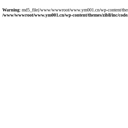
Warning
: md5_file(/www/wwwroot/www.ym001.cn/wp-content/themes/zi
/www/wwwroot/www.ym001.cn/wp-content/themes/zibll/inc/code/re