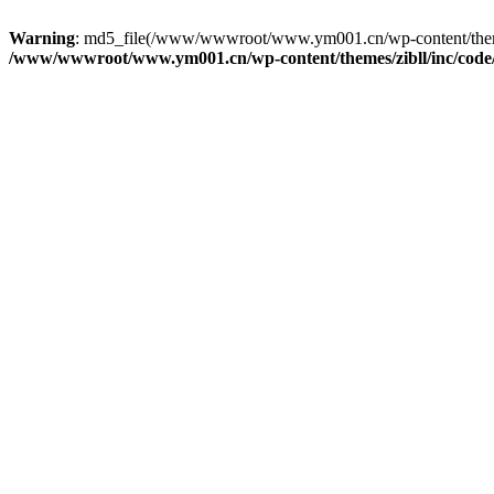
Warning
: md5_file(/www/wwwroot/www.ym001.cn/wp-content/themes/zi
/www/wwwroot/www.ym001.cn/wp-content/themes/zibll/inc/code/re