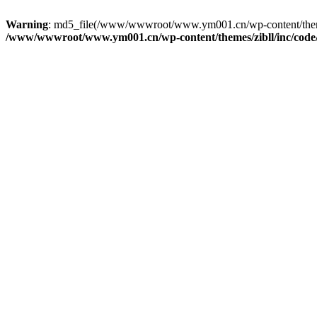
Warning
: md5_file(/www/wwwroot/www.ym001.cn/wp-content/themes/zi
/www/wwwroot/www.ym001.cn/wp-content/themes/zibll/inc/code/re